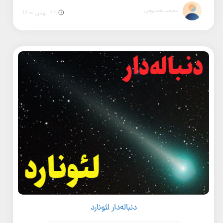
محمد همایونی
24 بهمن 1400
دنباله‌دار لئونارد