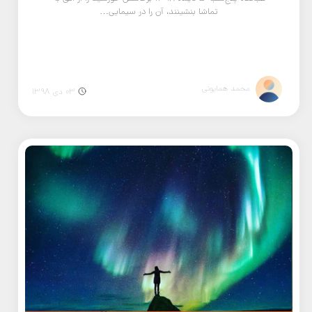
تماشا بنشینند، آن را در سیمایی…
محمد همایونی
03 دی 1398