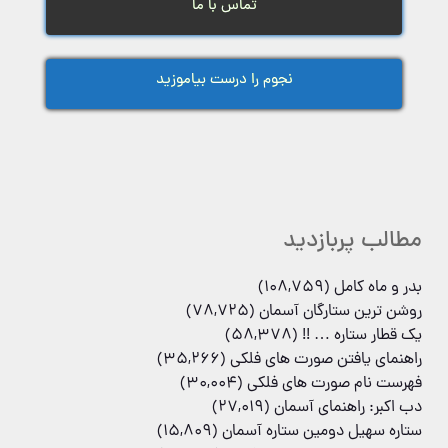
تماس با ما
نجوم را درست بیاموزید
مطالب پربازدید
بدر و ماه کامل
(108,759)
روشن ترین ستارگان آسمان
(78,725)
یک قطار ستاره … !!
(58,378)
راهنمای یافتن صورت های فلکی
(35,266)
فهرست نام صورت های فلکی
(30,004)
دب اکبر: راهنمای آسمان
(27,019)
ستاره سهیل دومین ستاره آسمان
(15,809)