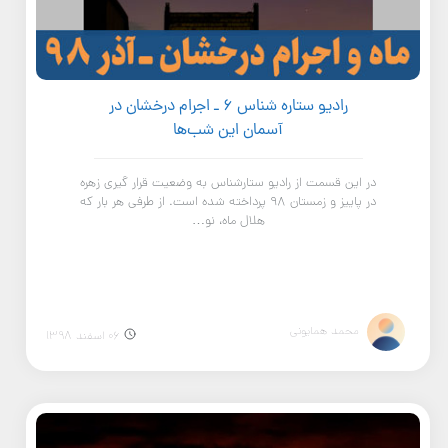
رادیو ستاره شناس ۶ ـ اجرام درخشان در
آسمان این شب‌ها
در این قسمت از رادیو ستارشناس به وضعیت قرار گیری زهره
در پاییز و زمستان 98 پرداخته شده است. از طرفی هر بار که
هلال ماه، نو…
محمد همایونی
06 اسفند 1398