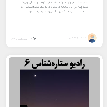
این رصد و گزارش مورد مناقشه قرار گرفت و ادعای وجود
سیاه‌چاله در این سامانه‌ی ستاره‌ای توسط ستاره‌شناسان رد
شد. توضیحات کامل را از این‌جا بخوانید. تصور…
محمد همایونی
17 اردیبهشت 1399