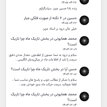
1405-04-26
زنده بادا حسین عزیز. سپاسگزارم.
حسین
در
۶ نکته از صورت فلکی جبار
1405-04-22
خیلی عالی درود بر استاد عزیز
محمد همایونی
در
بخش تاریک ماه چرا تاریک
است؟
1404-12-09
سلام و درود به شما. ممنون از لطف‌تون. مقدار عددی دقیق
سرعت را باید از اطلاعات ماه در ویکی‌پدیای انگلیسی…
حسن آرا
در
بخش تاریک ماه چرا تاریک است؟
1404-12-06
سلام با تشکر از مطالب خوب و پاسخ های مناسب شما ،
لطفا بفرمائبد سرعت حرکت ماه بدور خودش چند…
محمد همایونی
در
بخش تاریک ماه چرا تاریک
است؟
1404-12-04