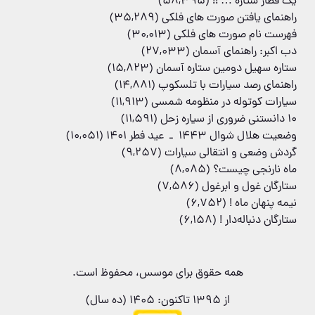
یک قطار ستاره … !!
(58,395)
راهنمای یافتن صورت های فلکی
(35,289)
فهرست نام صورت های فلکی
(30,013)
دب اکبر: راهنمای آسمان
(27,033)
ستاره سهیل دومین ستاره آسمان
(15,823)
راهنمای رصد سیارات با تلسکوپ
(14,881)
سیارات کوتوله در منظومه شمسی
(11,913)
۱۰ دانستنی ضروری از سیاره زحل
(11,591)
وضعیت هلال شوال 1443 ـ عید فطر 1401
(10,051)
گردش وضعی و انتقالی سیارات
(9,257)
ماه نارنجی چیست؟
(8,085)
ستارگان غول و ابرغول
(7,586)
نیمه پنهان ماه !
(6,752)
ستارگان دنباله‌دار !
(6,158)
همه حقوق برای موسس، محفوظ است.
از 1395 تاکنون: 1405 (ده سال)