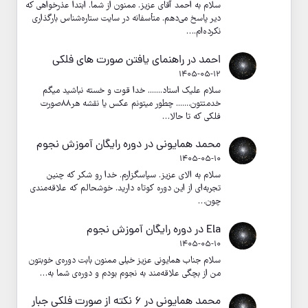
سلام به احمد آقای عزیز. ممنون از شما. ابتدا عذرخواهی که
دیر پاسخ می‌دهم. متأسفانه در سایت ستاره‌شناس بارگذاری
نکرده‌ام.…
احمد
در
راهنمای یافتن صورت های فلکی
1405-05-12
سلام علیک استاد....... خدا قوت و خسته نباشید میگم
خدمتتون....... چطور میتونم عکس یا نقشه هر۸۸صورت
فلکی که تا حالا…
محمد همایونی
در
دوره رایگان آموزش نجوم
1405-05-10
سلام به الای عزیز. سپاسگزارم. خدا رو شکر که چنین
تجربه‌ای از این دوره کوتاه دارید. خوشحالم که علاقه‌مندی
چون…
Ela
در
دوره رایگان آموزش نجوم
1405-05-10
سلام جناب همایونی عزیز خیلی ممنون بابت دوره‌ی خوبتون
من از بچگی علاقه‌مند به نجوم بودم و دوره‌ی شما به…
محمد همایونی
در
۶ نکته از صورت فلکی جبار