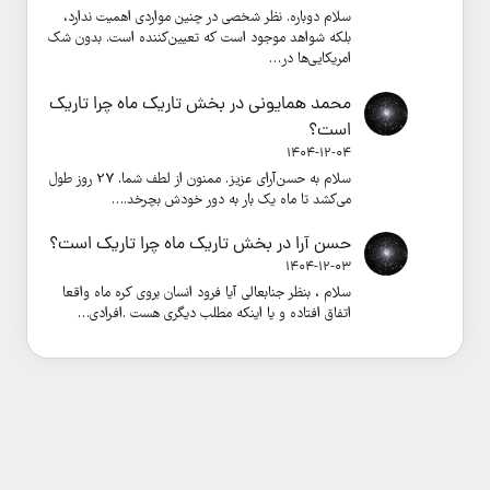
سلام دوباره. نظر شخصی در چنین مواردی اهمیت ندارد،
بلکه شواهد موجود است که تعیین‌کننده است. بدون شک
امریکایی‌ها در…
محمد همایونی
در
بخش تاریک ماه چرا تاریک
است؟
1404-12-04
سلام به حسن‌آرای عزیز. ممنون از لطف شما. 27 روز طول
می‌کشد تا ماه یک بار به دور خودش بچرخد.…
حسن آرا
در
بخش تاریک ماه چرا تاریک است؟
1404-12-03
سلام ، بنظر جنابعالی آیا فرود انسان بروی کره ماه واقعا
اتفاق افتاده و یا اینکه مطلب دیگری هست .افرادی…