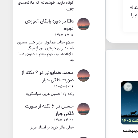
کوتاه دارید. خوشحالم که علاقه‌مندی
د!»
چون…
ایت، نجوم را
Ela
در
دوره رایگان آموزش
نجوم
1405-05-10
سلام جناب همایونی عزیز خیلی ممنون
بابت دوره‌ی خوبتون من از بچگی
علاقه‌مند به نجوم بودم و دوره‌ی شما
به…
محمد همایونی
در
۶ نکته از
صورت فلکی جبار
1405-04-26
زنده بادا حسین عزیز. سپاسگزارم.
حسین
در
۶ نکته از صورت
فلکی جبار
1405-04-22
خیلی عالی درود بر استاد عزیز
ردیبهشت