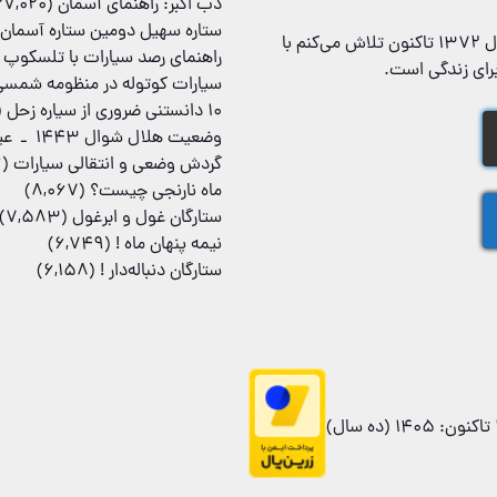
دب اکبر: راهنمای آسمان
(27,020)
ستاره سهیل دومین ستاره آسمان
محمد همایونی هستم، موسس و مدیر «ستاره شناس»‌، که از سال ۱۳۷۲ تاکنون تلاش می‌کنم با
راهنمای رصد سیارات با تلسکوپ
رای زندگی است.
سیارات کوتوله در منظومه شمسی
۱۰ دانستنی ضروری از سیاره زحل
86)
وضعیت هلال شوال 1443 ـ عید فطر 1401
گردش وضعی و انتقالی سیارات
(9,246)
ماه نارنجی چیست؟
(8,067)
ستارگان غول و ابرغول
(7,583)
نیمه پنهان ماه !
(6,749)
ستارگان دنباله‌دار !
(6,158)