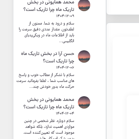
محمد همایونی
در
بخش
تاریک ماه چرا تاریک است؟
1404-12-09
سلام و درود به شما. ممنون از
لطف‌تون. مقدار عددی دقیق سرعت را
باید از اطلاعات ماه در ویکی‌پدیای
انگلیسی…
حسن آرا
در
بخش تاریک ماه
چرا تاریک است؟
1404-12-06
سلام با تشکر از مطالب خوب و پاسخ
های مناسب شما ، لطفا بفرمائبد سرعت
حرکت ماه بدور خودش چند…
محمد همایونی
در
بخش
تاریک ماه چرا تاریک است؟
1404-12-04
سلام دوباره. نظر شخصی در چنین
مواردی اهمیت ندارد، بلکه شواهد
موجود است که تعیین‌کننده است.
بدون شک امریکایی‌ها در…