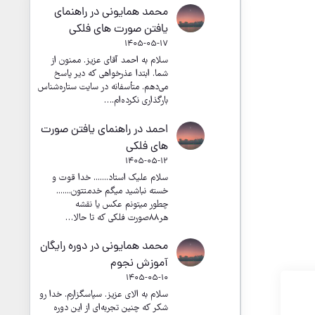
محمد همایونی
در
راهنمای
یافتن صورت های فلکی
1405-05-17
سلام به احمد آقای عزیز. ممنون از
شما. ابتدا عذرخواهی که دیر پاسخ
می‌دهم. متأسفانه در سایت ستاره‌شناس
بارگذاری نکرده‌ام.…
احمد
در
راهنمای یافتن صورت
های فلکی
1405-05-12
سلام علیک استاد....... خدا قوت و
خسته نباشید میگم خدمتتون.......
چطور میتونم عکس یا نقشه
هر۸۸صورت فلکی که تا حالا…
محمد همایونی
در
دوره رایگان
آموزش نجوم
1405-05-10
سلام به الای عزیز. سپاسگزارم. خدا رو
شکر که چنین تجربه‌ای از این دوره