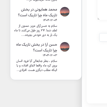
محمد همایونی
در
بخش
تاریک ماه چرا تاریک است؟
1404-12-04
سلام به حسن‌آرای عزیز. ممنون از
لطف شما. 27 روز طول می‌کشد تا ماه
یک بار به دور خودش بچرخد.…
حسن آرا
در
بخش تاریک ماه
چرا تاریک است؟
1404-12-03
سلام ، بنظر جنابعالی آیا فرود انسان
بروی کره ماه واقعا اتفاق افتاده و یا
اینکه مطلب دیگری هست .افرادی…