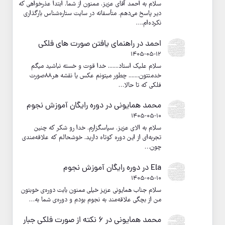
سلام به احمد آقای عزیز. ممنون از شما. ابتدا عذرخواهی که
دیر پاسخ می‌دهم. متأسفانه در سایت ستاره‌شناس بارگذاری
نکرده‌ام.…
احمد
در
راهنمای یافتن صورت های فلکی
1405-05-12
سلام علیک استاد....... خدا قوت و خسته نباشید میگم
خدمتتون....... چطور میتونم عکس یا نقشه هر۸۸صورت
فلکی که تا حالا…
محمد همایونی
در
دوره رایگان آموزش نجوم
1405-05-10
سلام به الای عزیز. سپاسگزارم. خدا رو شکر که چنین
تجربه‌ای از این دوره کوتاه دارید. خوشحالم که علاقه‌مندی
چون…
Ela
در
دوره رایگان آموزش نجوم
1405-05-10
سلام جناب همایونی عزیز خیلی ممنون بابت دوره‌ی خوبتون
من از بچگی علاقه‌مند به نجوم بودم و دوره‌ی شما به…
محمد همایونی
در
۶ نکته از صورت فلکی جبار