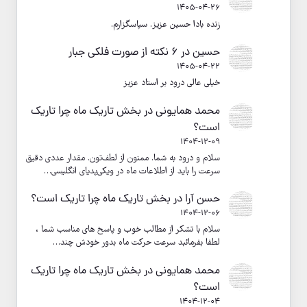
1405-04-26
زنده بادا حسین عزیز. سپاسگزارم.
حسین
در
۶ نکته از صورت فلکی جبار
1405-04-22
خیلی عالی درود بر استاد عزیز
محمد همایونی
در
بخش تاریک ماه چرا تاریک
است؟
1404-12-09
سلام و درود به شما. ممنون از لطف‌تون. مقدار عددی دقیق
سرعت را باید از اطلاعات ماه در ویکی‌پدیای انگلیسی…
حسن آرا
در
بخش تاریک ماه چرا تاریک است؟
1404-12-06
سلام با تشکر از مطالب خوب و پاسخ های مناسب شما ،
لطفا بفرمائبد سرعت حرکت ماه بدور خودش چند…
محمد همایونی
در
بخش تاریک ماه چرا تاریک
است؟
1404-12-04