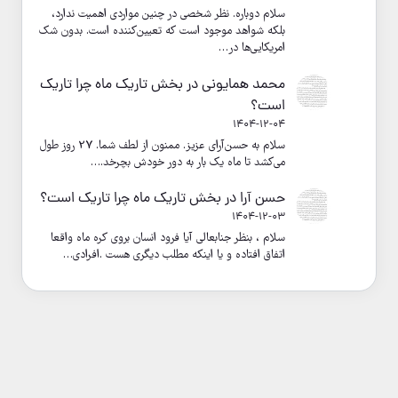
سلام دوباره. نظر شخصی در چنین مواردی اهمیت ندارد،
بلکه شواهد موجود است که تعیین‌کننده است. بدون شک
امریکایی‌ها در…
محمد همایونی
در
بخش تاریک ماه چرا تاریک
است؟
1404-12-04
سلام به حسن‌آرای عزیز. ممنون از لطف شما. 27 روز طول
می‌کشد تا ماه یک بار به دور خودش بچرخد.…
حسن آرا
در
بخش تاریک ماه چرا تاریک است؟
1404-12-03
سلام ، بنظر جنابعالی آیا فرود انسان بروی کره ماه واقعا
اتفاق افتاده و یا اینکه مطلب دیگری هست .افرادی…