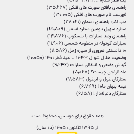
یک قطار ستاره … !!
(58,378)
راهنمای یافتن صورت های فلکی
(35,267)
فهرست نام صورت های فلکی
(30,005)
دب اکبر: راهنمای آسمان
(27,021)
ستاره سهیل دومین ستاره آسمان
(15,809)
راهنمای رصد سیارات با تلسکوپ
(14,876)
سیارات کوتوله در منظومه شمسی
(11,906)
۱۰ دانستنی ضروری از سیاره زحل
(11,586)
وضعیت هلال شوال 1443 ـ عید فطر 1401
(10,050)
گردش وضعی و انتقالی سیارات
(9,246)
ماه نارنجی چیست؟
(8,067)
ستارگان غول و ابرغول
(7,583)
نیمه پنهان ماه !
(6,749)
ستارگان دنباله‌دار !
(6,158)
همه حقوق برای موسس، محفوظ است.
از 1395 تاکنون: 1405 (ده سال)