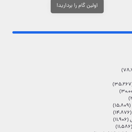
اولین گام را بردارید!
(35
(15,809)
(14,876)
(11,906)
(11,5