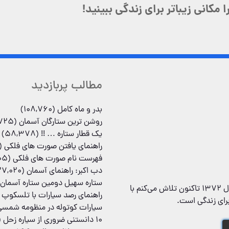
مکانی زیباتر برای زندگی ببینید!
مطالب پربازدید
بدر و ماه کامل
(108,760)
روشن ترین ستارگان آسمان
(78,725)
یک قطار ستاره … !!
(58,378)
راهنمای یافتن صورت های فلکی
,267)
فهرست نام صورت های فلکی
(30,005)
دب اکبر: راهنمای آسمان
(27,020)
ستاره سهیل دومین ستاره آسمان
محمد همایونی هستم، موسس و مدیر «ستاره شناس»‌، که از سال ۱۳۷۲ تاکنون تلاش می‌کنم با
راهنمای رصد سیارات با تلسکوپ
رای زندگی است.
سیارات کوتوله در منظومه شمسی
۱۰ دانستنی ضروری از سیاره زحل
86)