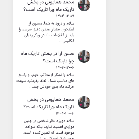
محمد همایونی
در
بخش
تاریک ماه چرا تاریک است؟
1404-12-09
سلام و درود به شما. ممنون از
لطف‌تون. مقدار عددی دقیق سرعت را
باید از اطلاعات ماه در ویکی‌پدیای
انگلیسی…
حسن آرا
در
بخش تاریک ماه
چرا تاریک است؟
1404-12-06
سلام با تشکر از مطالب خوب و پاسخ
های مناسب شما ، لطفا بفرمائبد سرعت
حرکت ماه بدور خودش چند…
محمد همایونی
در
بخش
تاریک ماه چرا تاریک است؟
1404-12-04
سلام دوباره. نظر شخصی در چنین
مواردی اهمیت ندارد، بلکه شواهد
موجود است که تعیین‌کننده است.
بدون شک امریکایی‌ها در…