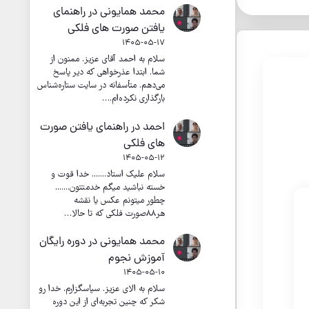
محمد همایونی
در
راهنمای
یافتن صورت های فلکی
1405-05-17
سلام به احمد آقای عزیز. ممنون از
شما. ابتدا عذرخواهی که دیر پاسخ
می‌دهم. متأسفانه در سایت ستاره‌شناس
بارگذاری نکرده‌ام.…
احمد
در
راهنمای یافتن صورت
های فلکی
1405-05-12
سلام علیک استاد....... خدا قوت و
خسته نباشید میگم خدمتتون.......
چطور میتونم عکس یا نقشه
هر۸۸صورت فلکی که تا حالا…
محمد همایونی
در
دوره رایگان
آموزش نجوم
1405-05-10
سلام به الای عزیز. سپاسگزارم. خدا رو
شکر که چنین تجربه‌ای از این دوره