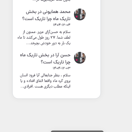
محمد همایونی
در
بخش
تاریک ماه چرا تاریک است؟
1404-12-04
سلام به حسن‌آرای عزیز. ممنون از
لطف شما. 27 روز طول می‌کشد تا ماه
یک بار به دور خودش بچرخد.…
حسن آرا
در
بخش تاریک ماه
چرا تاریک است؟
1404-12-03
سلام ، بنظر جنابعالی آیا فرود انسان
بروی کره ماه واقعا اتفاق افتاده و یا
اینکه مطلب دیگری هست .افرادی…