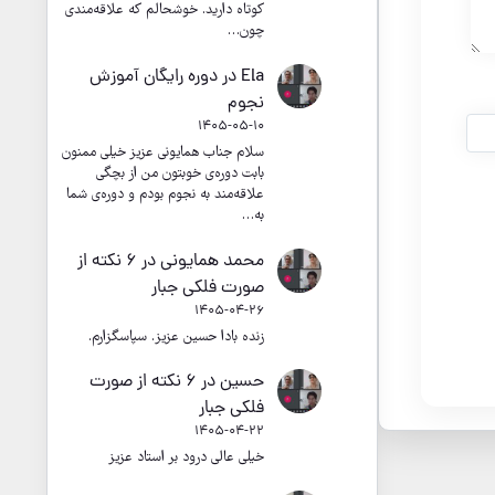
کوتاه دارید. خوشحالم که علاقه‌مندی
چون…
Ela
در
دوره رایگان آموزش
نجوم
1405-05-10
سلام جناب همایونی عزیز خیلی ممنون
بابت دوره‌ی خوبتون من از بچگی
علاقه‌مند به نجوم بودم و دوره‌ی شما
به…
محمد همایونی
در
۶ نکته از
صورت فلکی جبار
1405-04-26
زنده بادا حسین عزیز. سپاسگزارم.
حسین
در
۶ نکته از صورت
فلکی جبار
1405-04-22
خیلی عالی درود بر استاد عزیز