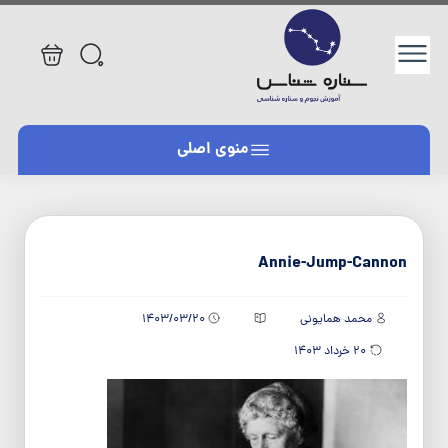
/h
منوی اصلی
/h
Annie-Jump-Cannon
محمد همایونی
1403/03/20
20 خرداد 1403