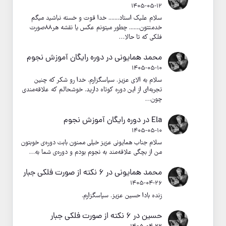
1405-05-12
سلام علیک استاد....... خدا قوت و خسته نباشید میگم
خدمتتون....... چطور میتونم عکس یا نقشه هر۸۸صورت
فلکی که تا حالا…
محمد همایونی
در
دوره رایگان آموزش نجوم
1405-05-10
سلام به الای عزیز. سپاسگزارم. خدا رو شکر که چنین
تجربه‌ای از این دوره کوتاه دارید. خوشحالم که علاقه‌مندی
چون…
Ela
در
دوره رایگان آموزش نجوم
1405-05-10
سلام جناب همایونی عزیز خیلی ممنون بابت دوره‌ی خوبتون
من از بچگی علاقه‌مند به نجوم بودم و دوره‌ی شما به…
محمد همایونی
در
۶ نکته از صورت فلکی جبار
1405-04-26
زنده بادا حسین عزیز. سپاسگزارم.
حسین
در
۶ نکته از صورت فلکی جبار