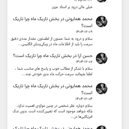
1405-04-22
خیلی عالی درود بر استاد عزیز
محمد همایونی
در
بخش تاریک ماه چرا تاریک
است؟
1404-12-09
سلام و درود به شما. ممنون از لطف‌تون. مقدار عددی دقیق
سرعت را باید از اطلاعات ماه در ویکی‌پدیای انگلیسی…
حسن آرا
در
بخش تاریک ماه چرا تاریک است؟
1404-12-06
سلام با تشکر از مطالب خوب و پاسخ های مناسب شما ،
لطفا بفرمائبد سرعت حرکت ماه بدور خودش چند…
محمد همایونی
در
بخش تاریک ماه چرا تاریک
است؟
1404-12-04
سلام دوباره. نظر شخصی در چنین مواردی اهمیت ندارد،
بلکه شواهد موجود است که تعیین‌کننده است. بدون شک
امریکایی‌ها در…
محمد همایونی
در
بخش تاریک ماه چرا تاریک