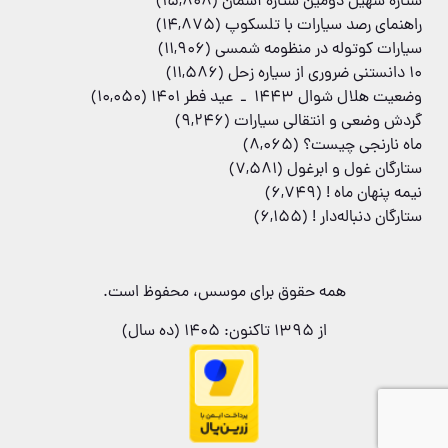
ستاره سهیل دومین ستاره آسمان
(15,808)
راهنمای رصد سیارات با تلسکوپ
(14,875)
سیارات کوتوله در منظومه شمسی
(11,906)
۱۰ دانستنی ضروری از سیاره زحل
(11,586)
وضعیت هلال شوال 1443 ـ عید فطر 1401
(10,050)
گردش وضعی و انتقالی سیارات
(9,246)
ماه نارنجی چیست؟
(8,065)
ستارگان غول و ابرغول
(7,581)
نیمه پنهان ماه !
(6,749)
ستارگان دنباله‌دار !
(6,155)
همه حقوق برای موسس، محفوظ است.
از 1395 تاکنون: 1405 (ده سال)